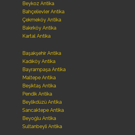
Beykoz Antika
Bahçelievler Antika
Çekmeköy Antika
Bakırköy Antika
Kartal Antika
Başakşehir Antika
Kadıköy Antika
Bayrampaşa Antika
Maltepe Antika
Beşiktaş Antika
Pendik Antika
Beylikdüzü Antika
Sancaktepe Antika
Beyoğlu Antika
Sultanbeyli Antika