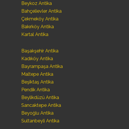
Beykoz Antika
Bahçelievler Antika
Çekmeköy Antika
Bakırköy Antika
Kartal Antika
Başakşehir Antika
Kadıköy Antika
Bayrampaşa Antika
Maltepe Antika
Beşiktaş Antika
Pendik Antika
Beylikdüzü Antika
Sancaktepe Antika
Beyoğlu Antika
Sultanbeyli Antika