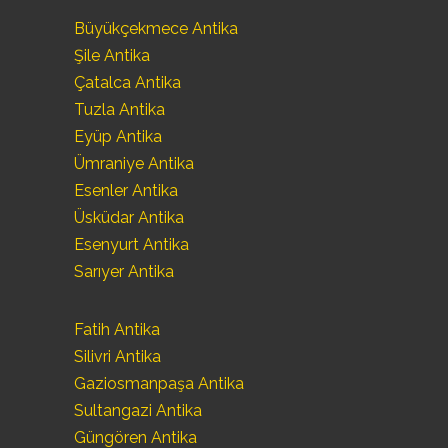
Büyükçekmece Antika
Şile Antika
Çatalca Antika
Tuzla Antika
Eyüp Antika
Ümraniye Antika
Esenler Antika
Üsküdar Antika
Esenyurt Antika
Sarıyer Antika
Fatih Antika
Silivri Antika
Gaziosmanpaşa Antika
Sultangazi Antika
Güngören Antika