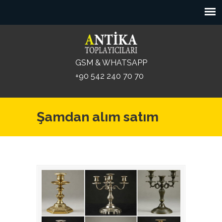
GSM & WHATSAPP
+90 542 240 70 70
Şamdan alım satım