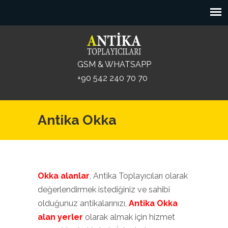
GSM & WHATSAPP
+90 542 240 70 70
Antika Okka
Okka alanlar
, Antika Toplayıcıları olarak
değerlendirmek istediğiniz ve sahibi
olduğunuz antikalarınızı,
Antika Okka
alan yerler
olarak almak için hizmet