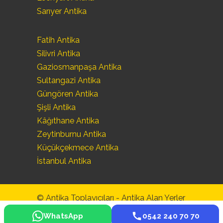
Sarıyer Antika
Fatih Antika
Silivri Antika
Gaziosmanpaşa Antika
Sultangazi Antika
Güngören Antika
Şişli Antika
Kâğıthane Antika
Zeytinburnu Antika
Küçükçekmece Antika
İstanbul Antika
© Antika Toplayıcıları -
Antika Alan Yerler
-
Antika Eşya Alanlar
-
Antika Alım Satım
WhatsApp
0542 240 70 70