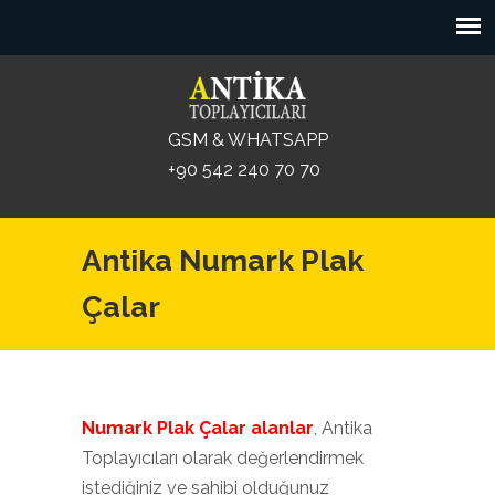
GSM & WHATSAPP
+90 542 240 70 70
Antika Numark Plak
Çalar
Numark Plak Çalar alanlar
, Antika
Toplayıcıları olarak değerlendirmek
istediğiniz ve sahibi olduğunuz