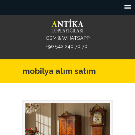
GSM & WHATSAPP
+90 542 240 70 70
mobilya alım satım