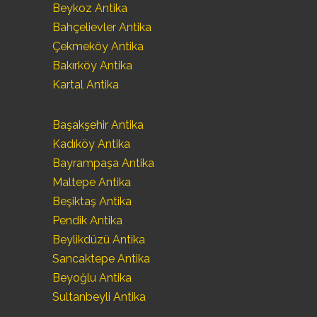
Beykoz Antika
Bahçelievler Antika
Çekmeköy Antika
Bakırköy Antika
Kartal Antika
Başakşehir Antika
Kadıköy Antika
Bayrampaşa Antika
Maltepe Antika
Beşiktaş Antika
Pendik Antika
Beylikdüzü Antika
Sancaktepe Antika
Beyoğlu Antika
Sultanbeyli Antika