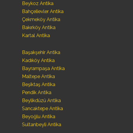
Beykoz Antika
Bahçelievler Antika
Çekmeköy Antika
Bakırköy Antika
Kartal Antika
Başakşehir Antika
Kadıköy Antika
Bayrampaşa Antika
Maltepe Antika
Beşiktaş Antika
Pendik Antika
Beylikdüzü Antika
Sancaktepe Antika
Beyoğlu Antika
Sultanbeyli Antika