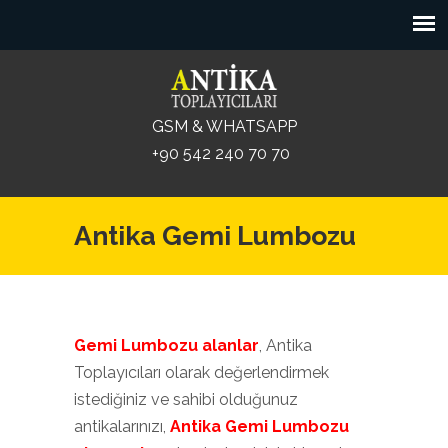
GSM & WHATSAPP
+90 542 240 70 70
Antika Gemi Lumbozu
Gemi Lumbozu alanlar
, Antika
Toplayıcıları olarak değerlendirmek
istediğiniz ve sahibi olduğunuz
antikalarınızı,
Antika Gemi Lumbozu