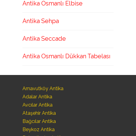
Antika Osmanlı Elbise
Antika Sehpa
Antika Seccade
Antika Osmanlı Dükkan Tabelası
Arnavutköy Antika
Adalar Antika
Avcılar Antika
Ataşehir Antika
Bağcılar Antika
Beykoz Antika