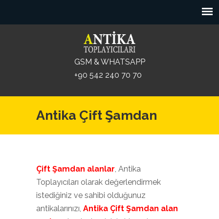
GSM & WHATSAPP
+90 542 240 70 70
Antika Çift Şamdan
Çift Şamdan alanlar
, Antika
Toplayıcıları olarak değerlendirmek
istediğiniz ve sahibi olduğunuz
antikalarınızı,
Antika Çift Şamdan alan