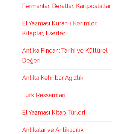
Fermanlar, Beratlar, Kartpostallar
El Yazması Kuran-ı Kerimler,
Kitaplar, Eserler
Antika Fincan: Tarihi ve Kültürel
Değeri
Antika Kehribar Ağızlık
Türk Ressamları
El Yazması Kitap Türleri
Antikalar ve Antikacılık