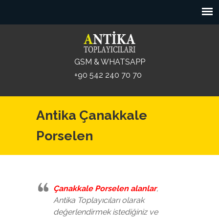
GSM & WHATSAPP
+90 542 240 70 70
Antika Çanakkale
Porselen
Çanakkale Porselen alanlar
,
Antika Toplayıcıları olarak
değerlendirmek istediğiniz ve