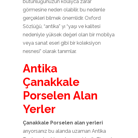
bütünlüğünüzün kolayca zarar
görmesine neden olabilir, bu nedenle
gerçekleri bilmek önemlidir. Oxford
Sözlüğü, “antika” yı “yaşı ve kalitesi
nedeniyle yüksek değeri olan bir mobilya
veya sanat eseri gibi bir koleksiyon
nesnesi” olarak tanımlar.
Antika
Çanakkale
Porselen Alan
Yerler
Çanakkale Porselen alan yerleri
arıyorsanız bu alanda uzaman Antika