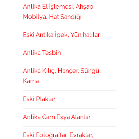
Antika El İşlemesi, Ahşap
Mobilya, Hat Sandığı
Eski Antika İpek, Yün halılar
Antika Tesbih
Antika Kılıç, Hançer, Süngü,
Kama
Eski Plaklar
Antika Cam Eşya Alanlar
Eski Fotoğraflar, Evraklar,