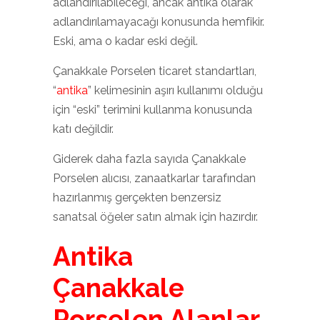
adlandırılabileceği, ancak antika olarak
adlandırılamayacağı konusunda hemfikir.
Eski, ama o kadar eski değil.
Çanakkale Porselen ticaret standartları,
“
antika
” kelimesinin aşırı kullanımı olduğu
için “eski” terimini kullanma konusunda
katı değildir.
Giderek daha fazla sayıda Çanakkale
Porselen alıcısı, zanaatkarlar tarafından
hazırlanmış gerçekten benzersiz
sanatsal öğeler satın almak için hazırdır.
Antika
Çanakkale
Porselen Alanlar