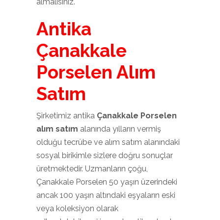
almalısınız.
Antika
Çanakkale
Porselen Alım
Satım
Şirketimiz antika
Çanakkale Porselen
alım satım
alanında yılların vermiş
olduğu tecrübe ve alım satım alanındaki
sosyal birikimle sizlere doğru sonuçlar
üretmektedir. Uzmanların çoğu,
Çanakkale Porselen 50 yaşın üzerindeki
ancak 100 yaşın altındaki eşyaların eski
veya koleksiyon olarak