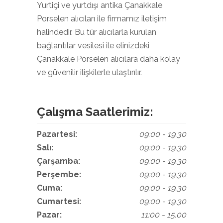
Yurtiçi ve yurtdışı antika Çanakkale
Porselen alıcıları ile firmamız iletişim
halindedir. Bu tür alıcılarla kurulan
bağlantılar vesilesi ile elinizdeki
Çanakkale Porselen alıcılara daha kolay
ve güvenilir ilişkilerle ulaştırılır.
Çalışma Saatlerimiz:
Pazartesi:
09:00 - 19.30
Salı:
09:00 - 19.30
Çarşamba:
09:00 - 19.30
Perşembe:
09:00 - 19.30
Cuma:
09:00 - 19.30
Cumartesi:
09:00 - 19.30
Pazar:
11:00 - 15.00