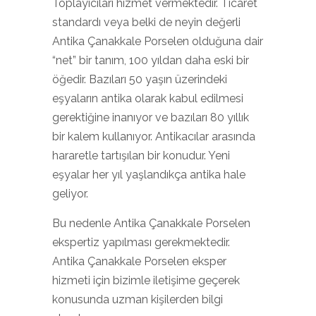
Toplayıcıları hizmet vermektedir. Ticaret
standardı veya belki de neyin değerli
Antika Çanakkale Porselen olduğuna dair
“net” bir tanım, 100 yıldan daha eski bir
öğedir. Bazıları 50 yaşın üzerindeki
eşyaların antika olarak kabul edilmesi
gerektiğine inanıyor ve bazıları 80 yıllık
bir kalem kullanıyor. Antikacılar arasında
hararetle tartışılan bir konudur. Yeni
eşyalar her yıl yaşlandıkça antika hale
geliyor.
Bu nedenle Antika Çanakkale Porselen
ekspertiz yapılması gerekmektedir.
Antika Çanakkale Porselen eksper
hizmeti için bizimle iletişime geçerek
konusunda uzman kişilerden bilgi