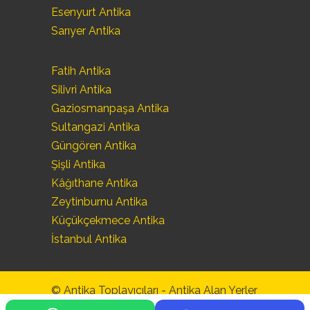
Esenyurt Antika
Sarıyer Antika
Fatih Antika
Silivri Antika
Gaziosmanpaşa Antika
Sultangazi Antika
Güngören Antika
Şişli Antika
Kâğıthane Antika
Zeytinburnu Antika
Küçükçekmece Antika
İstanbul Antika
© Antika Toplayıcıları -
Antika Alan Yerler
-
Antika Eşya Alanlar
-
Antika Alım Satım